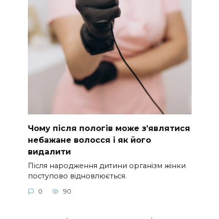
Чому після пологів може з’являтися
небажане волосся і як його
видалити
Після народження дитини організм жінки
поступово відновлюється.
0
90