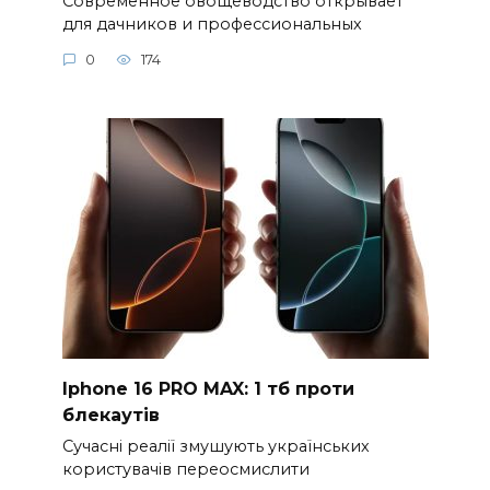
Современное овощеводство открывает
для дачников и профессиональных
0
174
Iphone 16 PRO MAX: 1 тб проти
блекаутів
Сучасні реалії змушують українських
користувачів переосмислити