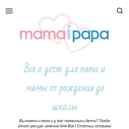
Перейти
к
содержанию
Все о детях для папы и
мамы от рождения до
школы
Вы мама и папа и у вас появились дети? Тогда
этот ресурс именно для Вас! Статьи, отзывы