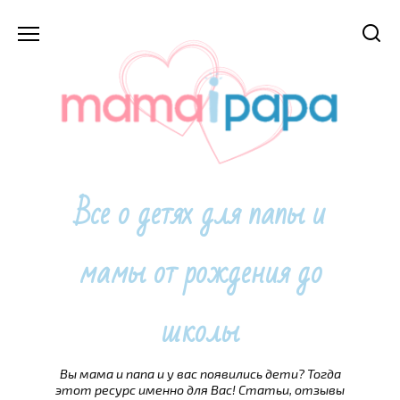
Перейти
к
содержанию
Все о детях для папы и
мамы от рождения до
школы
Вы мама и папа и у вас появились дети? Тогда
этот ресурс именно для Вас! Статьи, отзывы