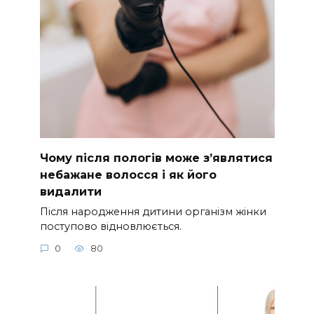
Чому після пологів може з’являтися
небажане волосся і як його
видалити
Після народження дитини організм жінки
поступово відновлюється.
0
80