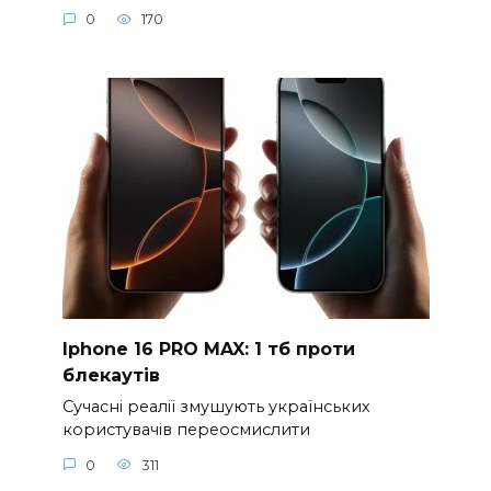
0
170
Iphone 16 PRO MAX: 1 тб проти
блекаутів
Сучасні реалії змушують українських
користувачів переосмислити
0
311