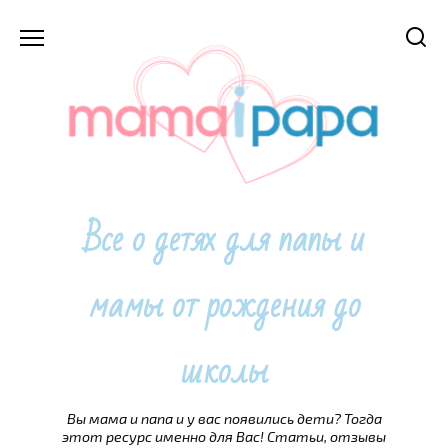
Перейти
к
содержанию
Все о детях для папы и
мамы от рождения до
школы
Вы мама и папа и у вас появились дети? Тогда
этот ресурс именно для Вас! Статьи, отзывы