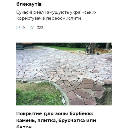
блекаутів
Сучасні реалії змушують українських
користувачів переосмислити
0
323
Покрытие для зоны барбекю:
камень, плитка, брусчатка или
бетон