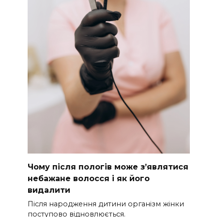
Чому після пологів може з’являтися
небажане волосся і як його
видалити
Після народження дитини організм жінки
поступово відновлюється.