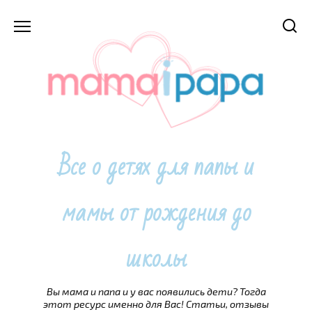
Перейти
к
содержанию
Все о детях для папы и
мамы от рождения до
школы
Вы мама и папа и у вас появились дети? Тогда
этот ресурс именно для Вас! Статьи, отзывы