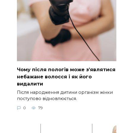
Чому після пологів може з’являтися
небажане волосся і як його
видалити
Після народження дитини організм жінки
поступово відновлюється.
0
79