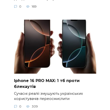
0
169
Iphone 16 PRO MAX: 1 тб проти
блекаутів
Сучасні реалії змушують українських
користувачів переосмислити
0
309