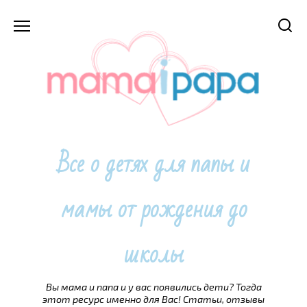
Перейти
к
содержанию
Все о детях для папы и
мамы от рождения до
школы
Вы мама и папа и у вас появились дети? Тогда
этот ресурс именно для Вас! Статьи, отзывы