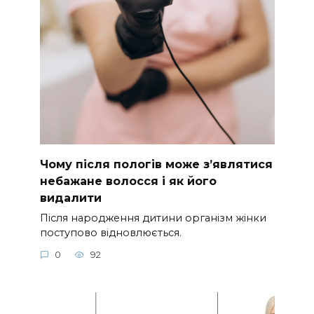
Чому після пологів може з’являтися
небажане волосся і як його
видалити
Після народження дитини організм жінки
поступово відновлюється.
0
92