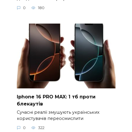
0
180
Iphone 16 PRO MAX: 1 тб проти
блекаутів
Сучасні реалії змушують українських
користувачів переосмислити
0
322