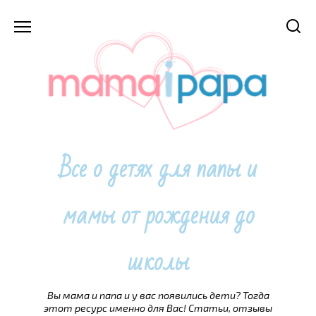
Перейти
к
содержанию
Все о детях для папы и
мамы от рождения до
школы
Вы мама и папа и у вас появились дети? Тогда
этот ресурс именно для Вас! Статьи, отзывы