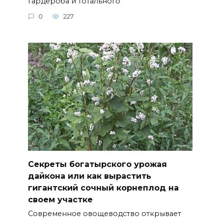
гардероба и тотального
0
227
Секреты богатырского урожая
дайкона или как вырастить
гигантский сочный корнеплод на
своем участке
Современное овощеводство открывает