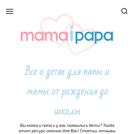
Перейти
к
содержанию
Все о детях для папы и
мамы от рождения до
школы
Вы мама и папа и у вас появились дети? Тогда
этот ресурс именно для Вас! Статьи, отзывы