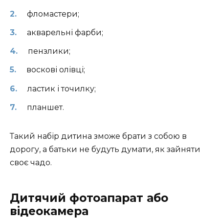
фломастери;
акварельні фарби;
пензлики;
воскові олівці;
ластик і точилку;
планшет.
Такий набір дитина зможе брати з собою в
дорогу, а батьки не будуть думати, як зайняти
своє чадо.
Дитячий фотоапарат або
відеокамера