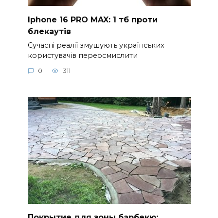
Iphone 16 PRO MAX: 1 тб проти
блекаутів
Сучасні реалії змушують українських
користувачів переосмислити
0
311
Покрытие для зоны барбекю: