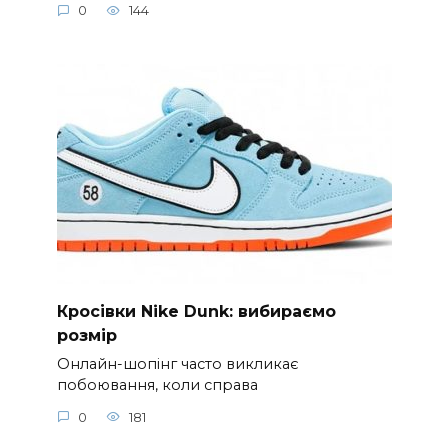
0
144
Кросівки Nike Dunk: вибираємо
розмір
Онлайн-шопінг часто викликає
побоювання, коли справа
0
181