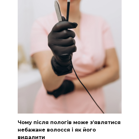
Чому після пологів може з’являтися
небажане волосся і як його
видалити