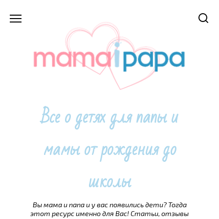
Перейти
к
содержанию
Все о детях для папы и
мамы от рождения до
школы
Вы мама и папа и у вас появились дети? Тогда
этот ресурс именно для Вас! Статьи, отзывы