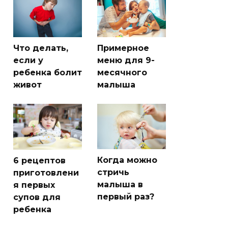
Что делать,
Примерное
если у
меню для 9-
ребенка болит
месячного
живот
малыша
Когда можно
6 рецептов
стричь
приготовлени
малыша в
я первых
первый раз?
супов для
ребенка