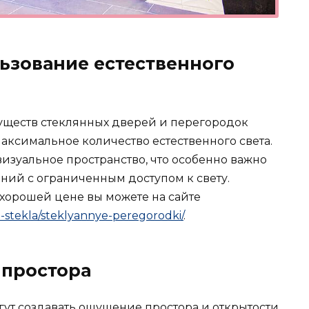
ьзование естественного
ществ стеклянных дверей и перегородок
максимальное количество естественного света.
изуальное пространство, что особенно важно
ий с ограниченным доступом к свету.
 хорошей цене вы можете на сайте
iz-stekla/steklyannye-peregorodki/
.
 простора
ут создавать ощущение простора и открытости