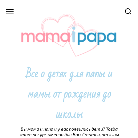
Перейти
к
содержанию
Все о детях для папы и
мамы от рождения до
школы
Вы мама и папа и у вас появились дети? Тогда
этот ресурс именно для Вас! Статьи, отзывы