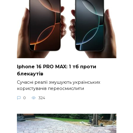
Iphone 16 PRO MAX: 1 тб проти
блекаутів
Сучасні реалії змушують українських
користувачів переосмислити
0
324