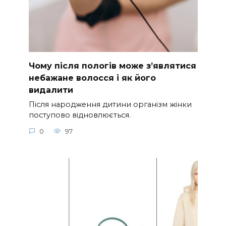
Чому після пологів може з’являтися
небажане волосся і як його
видалити
Після народження дитини організм жінки
поступово відновлюється.
0
97