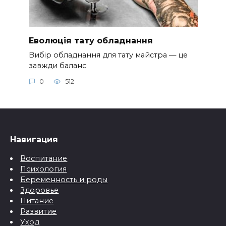
Еволюція тату обладнання
Вибір обладнання для тату майстра — це
завжди баланс
0
512
Навигация
Воспитание
Психология
Беременность и роды
Здоровье
Питание
Развитие
Уход