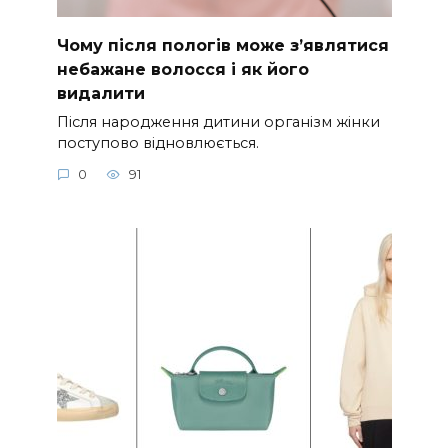
Чому після пологів може з’являтися
небажане волосся і як його
видалити
Після народження дитини організм жінки
поступово відновлюється.
0
91