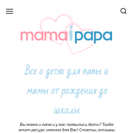
Перейти
к
содержанию
Все о детях для папы и
мамы от рождения до
школы
Вы мама и папа и у вас появились дети? Тогда
этот ресурс именно для Вас! Статьи, отзывы