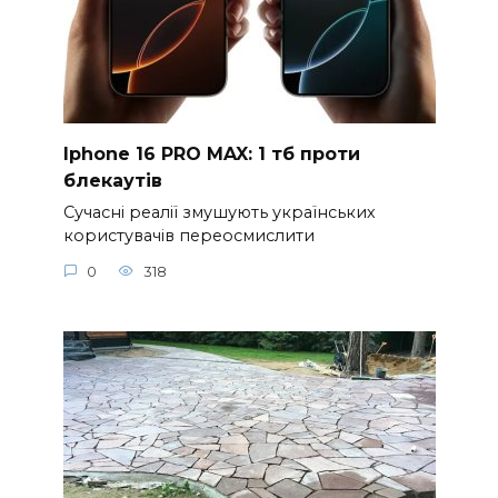
Iphone 16 PRO MAX: 1 тб проти
блекаутів
Сучасні реалії змушують українських
користувачів переосмислити
0
318