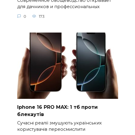
Современное овощеводство открывает
для дачников и профессиональных
0
173
Iphone 16 PRO MAX: 1 тб проти
блекаутів
Сучасні реалії змушують українських
користувачів переосмислити