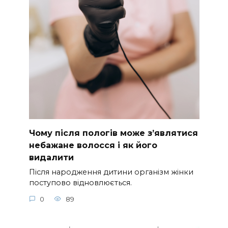
Чому після пологів може з’являтися
небажане волосся і як його
видалити
Після народження дитини організм жінки
поступово відновлюється.
0
89