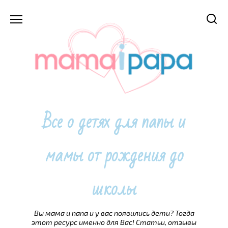
Перейти
к
содержанию
Все о детях для папы и
мамы от рождения до
школы
Вы мама и папа и у вас появились дети? Тогда
этот ресурс именно для Вас! Статьи, отзывы