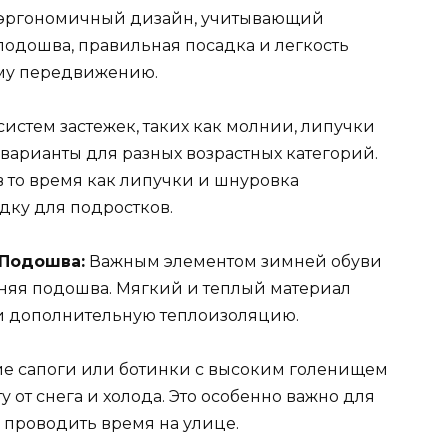
а эргономичный дизайн, учитывающий
подошва, правильная посадка и легкость
му передвижению.
истем застежек, таких как молнии, липучки
варианты для разных возрастных категорий.
 то время как липучки и шнуровка
дку для подростков.
 Подошва:
Важным элементом зимней обуви
нняя подошва. Мягкий и теплый материал
 и дополнительную теплоизоляцию.
е сапоги или ботинки с высоким голенищем
от снега и холода. Это особенно важно для
и проводить время на улице.