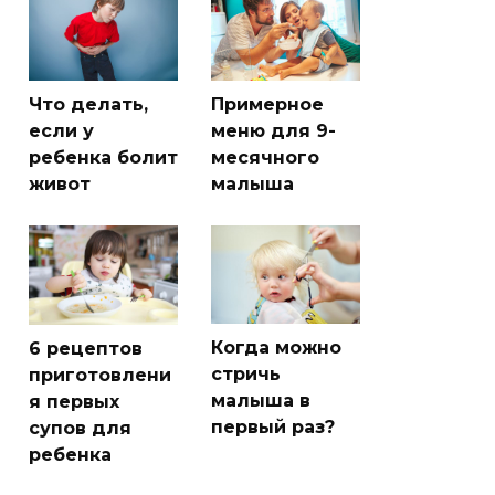
Что делать,
Примерное
если у
меню для 9-
ребенка болит
месячного
живот
малыша
Когда можно
6 рецептов
стричь
приготовлени
малыша в
я первых
первый раз?
супов для
ребенка