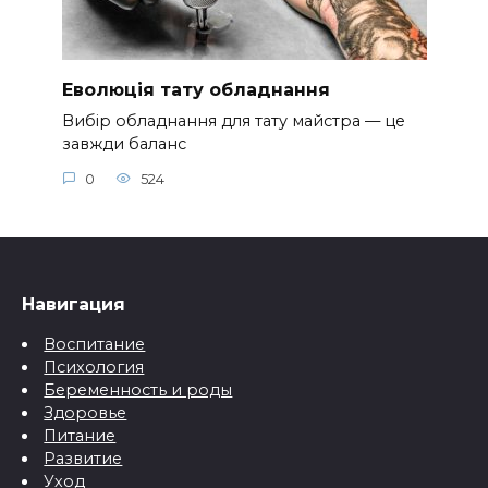
Еволюція тату обладнання
Вибір обладнання для тату майстра — це
завжди баланс
0
524
Навигация
Воспитание
Психология
Беременность и роды
Здоровье
Питание
Развитие
Уход