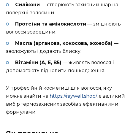
Силікони
— створюють захисний шар на
поверхні волосини.
Протеїни та амінокислоти
— зміцнюють
волосся зсередини.
Масла (арганова, кокосова, жожоба)
—
зволожують і додають блиску.
Вітаміни (А, Е, В5)
— живлять волосся і
допомагають відновити пошкодження.
У професійній косметиці для волосся, яку
можна знайти на
https://raywell.shop/
, є великий
вибір термозахисних засобів з ефективними
формулами.