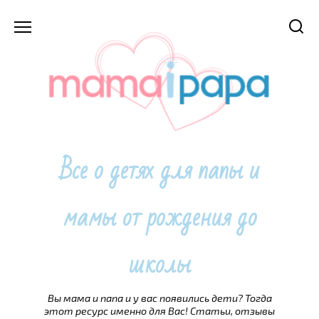
Перейти
к
содержанию
Все о детях для папы и
мамы от рождения до
школы
Вы мама и папа и у вас появились дети? Тогда
этот ресурс именно для Вас! Статьи, отзывы