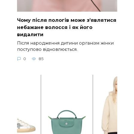
Чому після пологів може з’являтися
небажане волосся і як його
видалити
Після народження дитини організм жінки
поступово відновлюється.
0
85