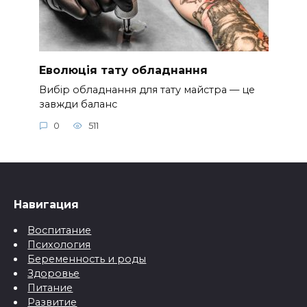
Еволюція тату обладнання
Вибір обладнання для тату майстра — це
завжди баланс
0
511
Навигация
Воспитание
Психология
Беременность и роды
Здоровье
Питание
Развитие