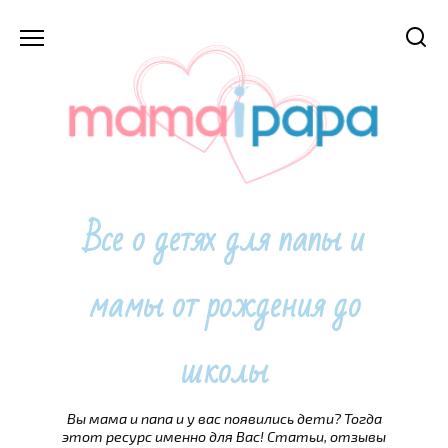
Перейти
к
содержанию
Все о детях для папы и
мамы от рождения до
школы
Вы мама и папа и у вас появились дети? Тогда
этот ресурс именно для Вас! Статьи, отзывы