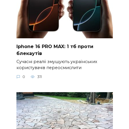
Iphone 16 PRO MAX: 1 тб проти
блекаутів
Сучасні реалії змушують українських
користувачів переосмислити
0
311