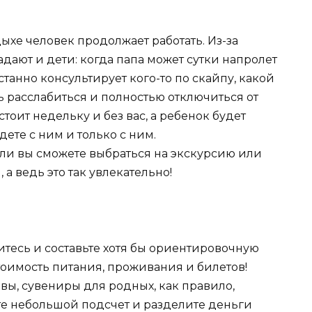
ыхе человек продолжает работать. Из-за
дают и дети: когда папа может сутки напролет
станно консультирует кого-то по скайпу, какой
ть расслабиться и полностью отключиться от
оит недельку и без вас, а ребенок будет
едете с ним и только с ним.
д ли вы сможете выбраться на экскурсию или
 а ведь это так увлекательно!
итесь и составьте хотя бы ориентировочную
стоимость питания, проживания и билетов!
авы, сувениры для родных, как правило,
те небольшой подсчет и разделите деньги