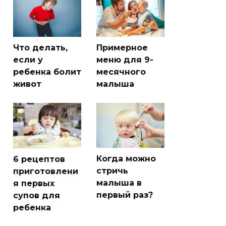
Что делать,
Примерное
если у
меню для 9-
ребенка болит
месячного
живот
малыша
Когда можно
6 рецептов
стричь
приготовлени
малыша в
я первых
первый раз?
супов для
ребенка