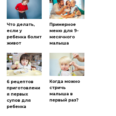
Что делать,
Примерное
если у
меню для 9-
ребенка болит
месячного
живот
малыша
Когда можно
6 рецептов
стричь
приготовлени
малыша в
я первых
первый раз?
супов для
ребенка