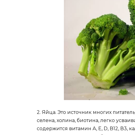
2. Яйца. Это источник многих питател
селена, холина, биотина, легко усваи
содержится витамин А, Е, D, В12, В3,