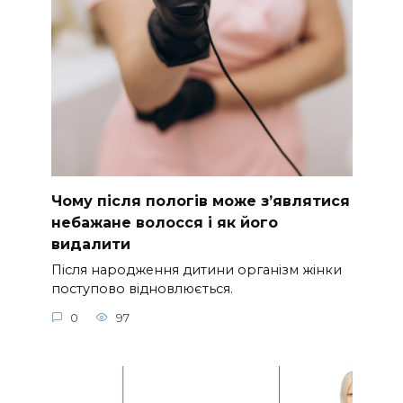
Чому після пологів може з’являтися
небажане волосся і як його
видалити
Після народження дитини організм жінки
поступово відновлюється.
0
97