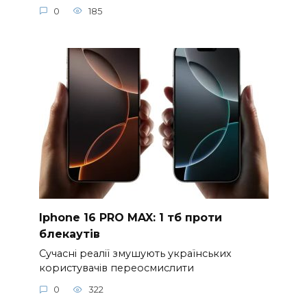
0
185
Iphone 16 PRO MAX: 1 тб проти
блекаутів
Сучасні реалії змушують українських
користувачів переосмислити
0
322