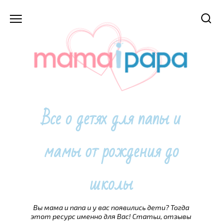
Перейти
к
содержанию
Все о детях для папы и
мамы от рождения до
школы
Вы мама и папа и у вас появились дети? Тогда
этот ресурс именно для Вас! Статьи, отзывы