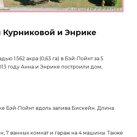
 Курниковой и Энрике
ю 1.562 акра (0,63 га) в Бэй-Пойнт за 5
013 году Анна и Энрике построили дом,
е Бэй-Пойнт вдоль залива Бискейн. Длина
н, 7 ванных комнат и гараж на 4 машины. Также