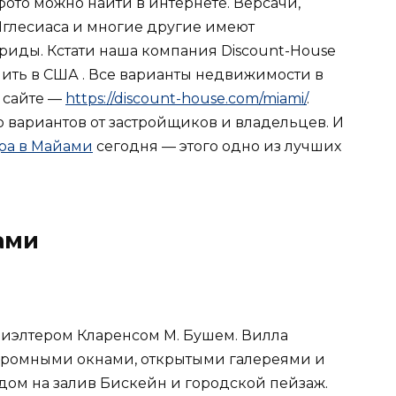
ото можно найти в интернете. Версачи,
Иглесиаса и многие другие имеют
иды. Кстати наша компания Discount-House
упить в США . Все варианты недвижимости в
 сайте —
https://discount-house.com/miami/
.
 вариантов от застройщиков и владельцев. И
ра в Майами
сегодня — этого одно из лучших
ами
риэлтером Кларенсом М. Бушем. Вилла
огромными окнами, открытыми галереями и
ом на залив Бискейн и городской пейзаж.