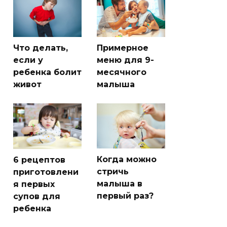
Что делать,
Примерное
если у
меню для 9-
ребенка болит
месячного
живот
малыша
Когда можно
6 рецептов
стричь
приготовлени
малыша в
я первых
первый раз?
супов для
ребенка