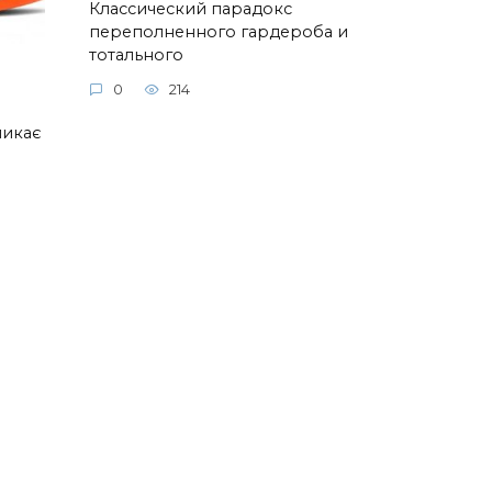
Классический парадокс
переполненного гардероба и
тотального
0
214
ликає