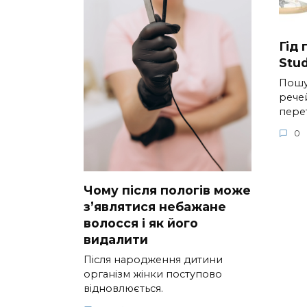
Гід
Stud
Пошу
речей
пере
0
Чому після пологів може
з’являтися небажане
волосся і як його
видалити
Після народження дитини
організм жінки поступово
відновлюється.