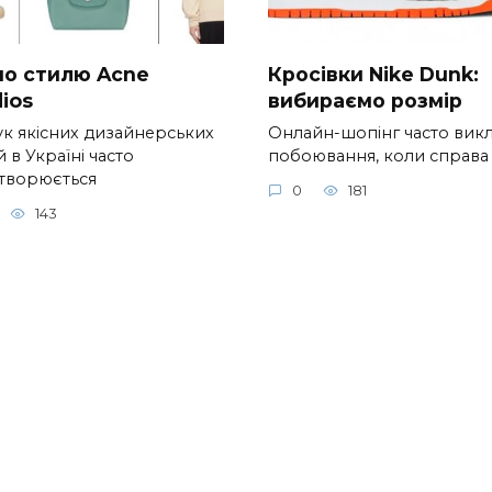
 по стилю Acne
Кросівки Nike Dunk:
ios
вибираємо розмір
к якісних дизайнерських
Онлайн-шопінг часто вик
 в Україні часто
побоювання, коли справа
творюється
0
181
143