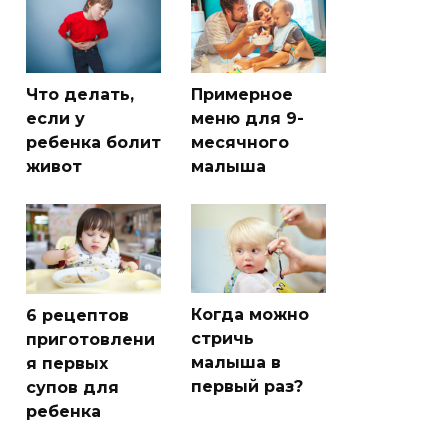
Что делать,
Примерное
если у
меню для 9-
ребенка болит
месячного
живот
малыша
Когда можно
6 рецептов
стричь
приготовлени
малыша в
я первых
первый раз?
супов для
ребенка