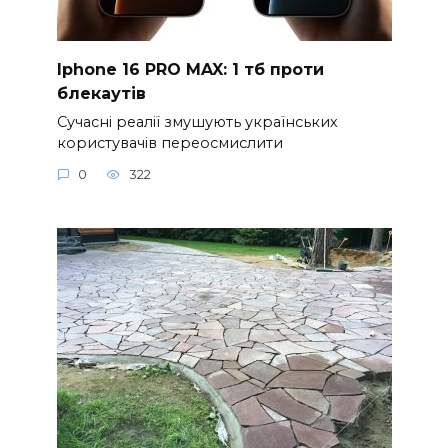
Iphone 16 PRO MAX: 1 тб проти
блекаутів
Сучасні реалії змушують українських
користувачів переосмислити
0
322