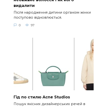
видалити
Після народження дитини організм жінки
поступово відновлюється.
0
97
Гід по стилю Acne Studios
Пошук якісних дизайнерських речей в