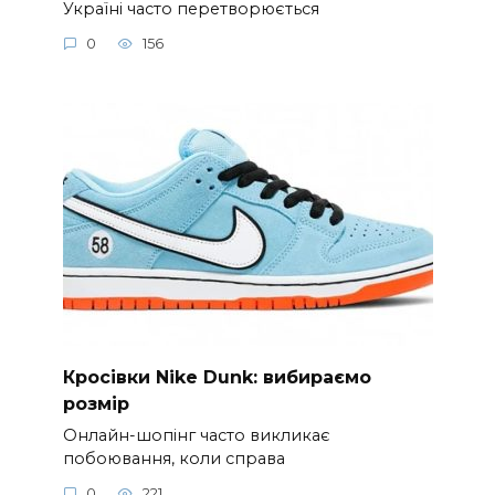
Україні часто перетворюється
0
156
Кросівки Nike Dunk: вибираємо
розмір
Онлайн-шопінг часто викликає
побоювання, коли справа
0
221