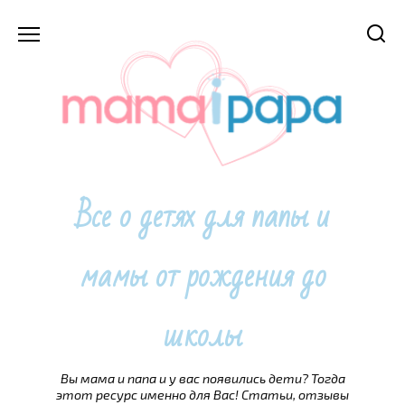
Перейти
к
содержанию
Все о детях для папы и
мамы от рождения до
школы
Вы мама и папа и у вас появились дети? Тогда
этот ресурс именно для Вас! Статьи, отзывы