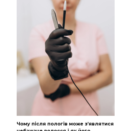
Чому після пологів може з’являтися
небажане волосся і як його