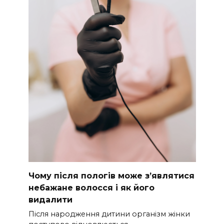
Чому після пологів може з’являтися
небажане волосся і як його
видалити
Після народження дитини організм жінки