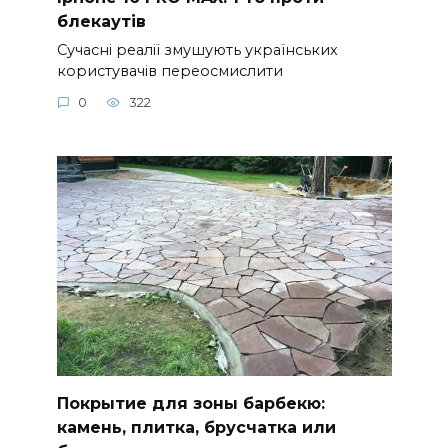
блекаутів
Сучасні реалії змушують українських
користувачів переосмислити
0
322
Покрытие для зоны барбекю:
камень, плитка, брусчатка или