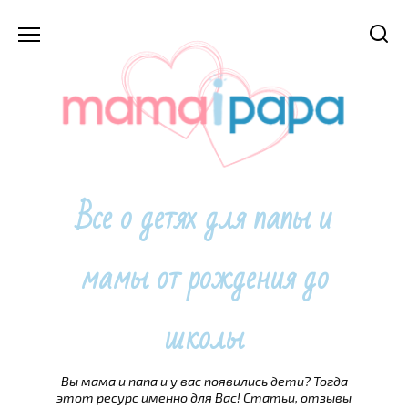
Перейти
к
содержанию
Все о детях для папы и
мамы от рождения до
школы
Вы мама и папа и у вас появились дети? Тогда
этот ресурс именно для Вас! Статьи, отзывы