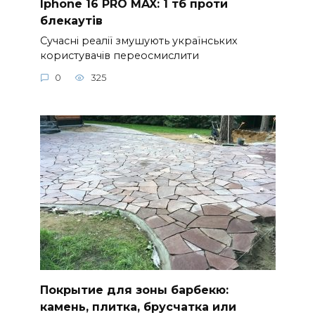
Iphone 16 PRO MAX: 1 тб проти
блекаутів
Сучасні реалії змушують українських
користувачів переосмислити
0
325
Покрытие для зоны барбекю:
камень, плитка, брусчатка или