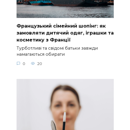
Французький сімейний шопінг: як
замовляти дитячий одяг, іграшки та
косметику з Франції
Турботливі та свідомі батьки завжди
намагаються обирати
0
20