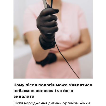
Чому після пологів може з’являтися
небажане волосся і як його
видалити
Після народження дитини організм жінки