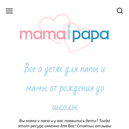
Перейти
к
содержанию
Все о детях для папы и
мамы от рождения до
школы
Вы мама и папа и у вас появились дети? Тогда
этот ресурс именно для Вас! Статьи, отзывы