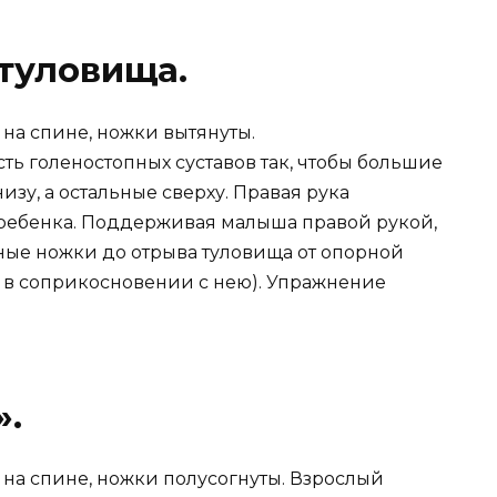
туловища.
на спине, ножки вытянуты.
ть голеностопных суставов так, чтобы большие
зу, а остальные сверху. Правая рука
 ребенка. Поддерживая малыша правой рукой,
ые ножки до отрыва туловища от опорной
я в соприкосновении с нею). Упражнение
».
на спине, ножки полусогнуты. Взрослый