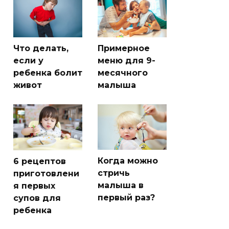
Что делать,
Примерное
если у
меню для 9-
ребенка болит
месячного
живот
малыша
Когда можно
6 рецептов
стричь
приготовлени
малыша в
я первых
первый раз?
супов для
ребенка