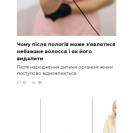
Чому після пологів може з’являтися
небажане волосся і як його
видалити
Після народження дитини організм жінки
поступово відновлюється.
0
91