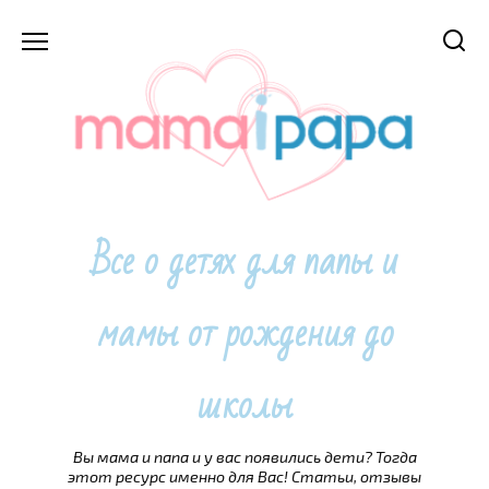
Перейти
к
содержанию
Все о детях для папы и
мамы от рождения до
школы
Вы мама и папа и у вас появились дети? Тогда
этот ресурс именно для Вас! Статьи, отзывы