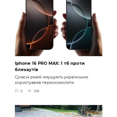
Iphone 16 PRO MAX: 1 тб проти
блекаутів
Сучасні реалії змушують українських
користувачів переосмислити
0
318