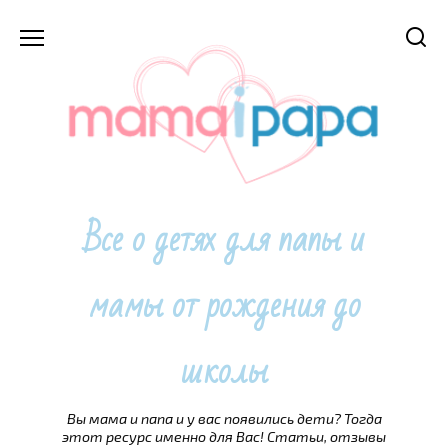
Перейти
к
содержанию
Все о детях для папы и
мамы от рождения до
школы
Вы мама и папа и у вас появились дети? Тогда
этот ресурс именно для Вас! Статьи, отзывы