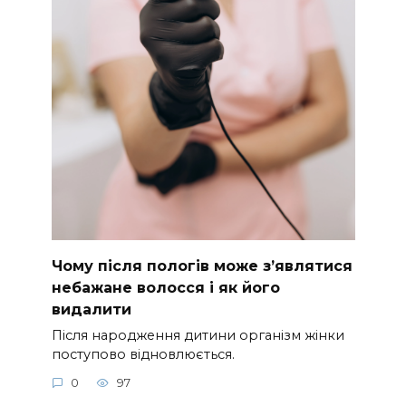
Чому після пологів може з’являтися
небажане волосся і як його
видалити
Після народження дитини організм жінки
поступово відновлюється.
0
97