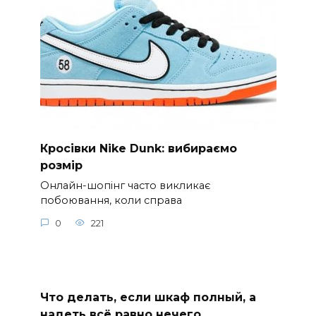
Кросівки Nike Dunk: вибираємо
розмір
Онлайн-шопінг часто викликає
побоювання, коли справа
0
221
Что делать, если шкаф полный, а
надеть всё равно нечего