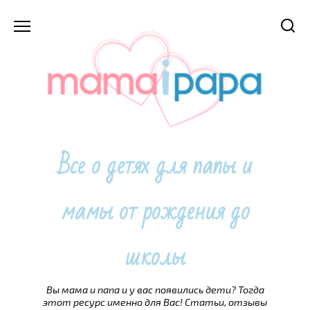
Перейти
к
содержанию
Все о детях для папы и
мамы от рождения до
школы
Вы мама и папа и у вас появились дети? Тогда
этот ресурс именно для Вас! Статьи, отзывы