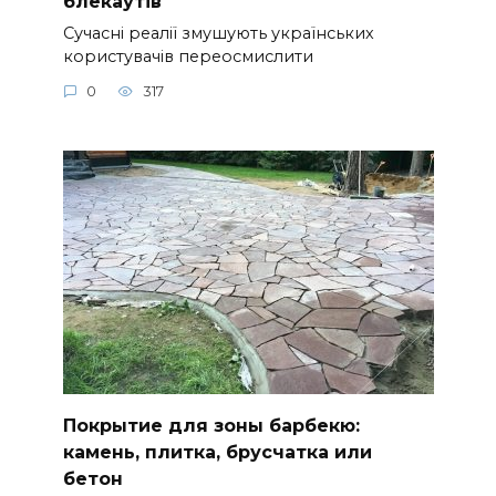
блекаутів
Сучасні реалії змушують українських
користувачів переосмислити
0
317
Покрытие для зоны барбекю:
камень, плитка, брусчатка или
бетон