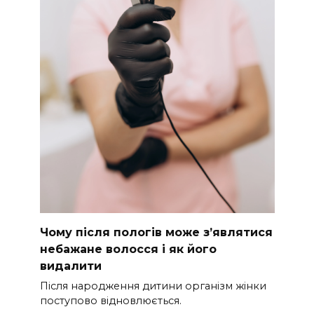
Чому після пологів може з’являтися
небажане волосся і як його
видалити
Після народження дитини організм жінки
поступово відновлюється.