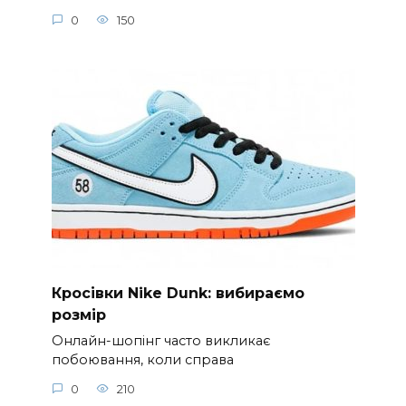
0
150
Кросівки Nike Dunk: вибираємо
розмір
Онлайн-шопінг часто викликає
побоювання, коли справа
0
210