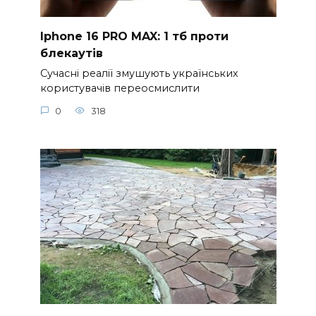
Iphone 16 PRO MAX: 1 тб проти
блекаутів
Сучасні реалії змушують українських
користувачів переосмислити
0
318