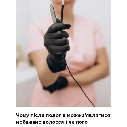
Чому після пологів може з’являтися
небажане волосся і як його