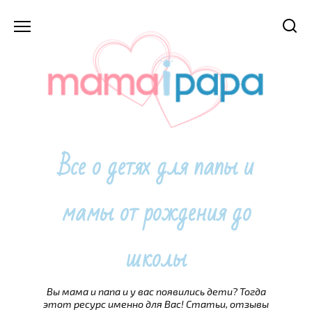
Перейти
к
содержанию
Все о детях для папы и
мамы от рождения до
школы
Вы мама и папа и у вас появились дети? Тогда
этот ресурс именно для Вас! Статьи, отзывы