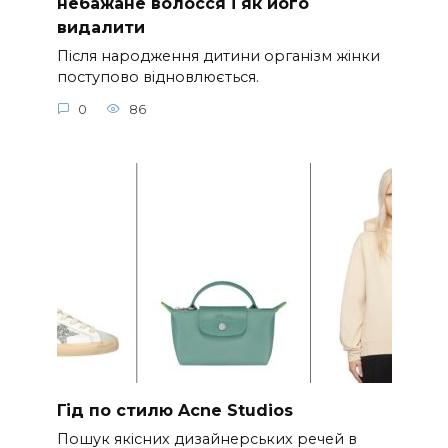
небажане волосся і як його
видалити
Після народження дитини організм жінки
поступово відновлюється.
0
86
Гід по стилю Acne Studios
Пошук якісних дизайнерських речей в