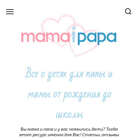
Перейти
к
содержанию
Все о детях для папы и
мамы от рождения до
школы
Вы мама и папа и у вас появились дети? Тогда
этот ресурс именно для Вас! Статьи, отзывы