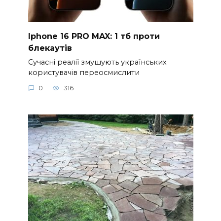
Iphone 16 PRO MAX: 1 тб проти
блекаутів
Сучасні реалії змушують українських
користувачів переосмислити
0
316