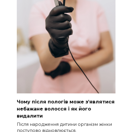
Чому після пологів може з’являтися
небажане волосся і як його
видалити
Після народження дитини організм жінки
поступово відновлюється.