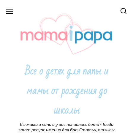
Перейти
к
содержанию
Все о детях для папы и
мамы от рождения до
школы
Вы мама и папа и у вас появились дети? Тогда
этот ресурс именно для Вас! Статьи, отзывы