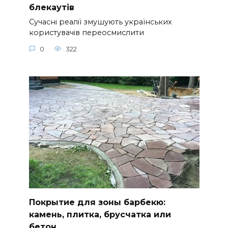
блекаутів
Сучасні реалії змушують українських
користувачів переосмислити
0
322
Покрытие для зоны барбекю:
камень, плитка, брусчатка или
бетон