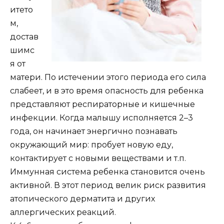
итето
м,
достав
шимс
я от
матери. По истечении этого периода его сила
слабеет, и в это время опасность для ребенка
представляют респираторные и кишечные
инфекции. Когда малышу исполняется 2–3
года, он начинает энергично познавать
окружающий мир: пробует новую еду,
контактирует с новыми веществами и т.п.
Иммунная система ребенка становится очень
активной. В этот период велик риск развития
атопического дерматита и других
аллергических реакций.