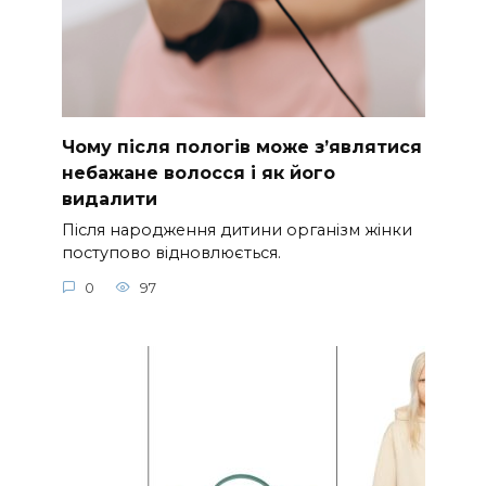
Чому після пологів може з’являтися
небажане волосся і як його
видалити
Після народження дитини організм жінки
поступово відновлюється.
0
97