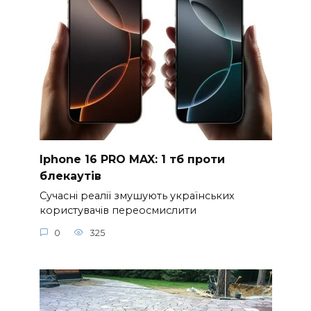
Iphone 16 PRO MAX: 1 тб проти
блекаутів
Сучасні реалії змушують українських
користувачів переосмислити
0
325