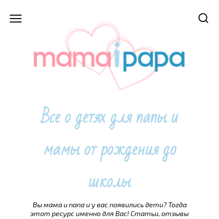
Перейти
к
содержанию
Все о детях для папы и
мамы от рождения до
школы
Вы мама и папа и у вас появились дети? Тогда
этот ресурс именно для Вас! Статьи, отзывы