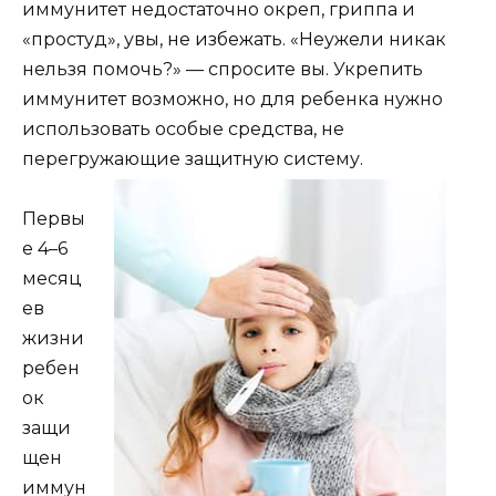
иммунитет недостаточно окреп, гриппа и
«простуд», увы, не избежать. «Неужели никак
нельзя помочь?» — спросите вы. Укрепить
иммунитет возможно, но для ребенка нужно
использовать особые средства, не
перегружающие защитную систему.
Первы
е 4–6
месяц
ев
жизни
ребен
ок
защи
щен
иммун