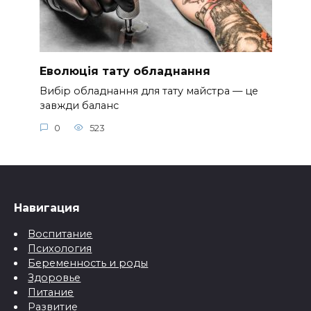
Еволюція тату обладнання
Вибір обладнання для тату майстра — це
завжди баланс
0
523
Навигация
Воспитание
Психология
Беременность и роды
Здоровье
Питание
Развитие