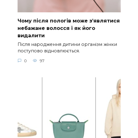
Чому після пологів може з’являтися
небажане волосся і як його
видалити
Після народження дитини організм жінки
поступово відновлюється.
0
97