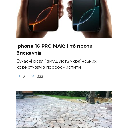
Iphone 16 PRO MAX: 1 тб проти
блекаутів
Сучасні реалії змушують українських
користувачів переосмислити
0
322