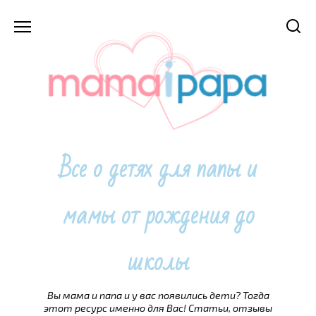
Перейти
к
содержанию
Все о детях для папы и
мамы от рождения до
школы
Вы мама и папа и у вас появились дети? Тогда
этот ресурс именно для Вас! Статьи, отзывы