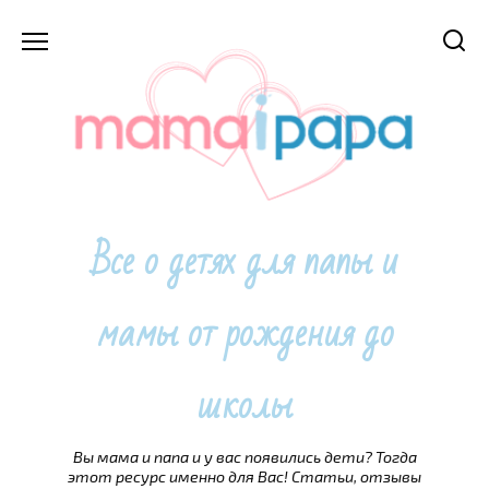
Перейти
к
содержанию
Все о детях для папы и
мамы от рождения до
школы
Вы мама и папа и у вас появились дети? Тогда
этот ресурс именно для Вас! Статьи, отзывы