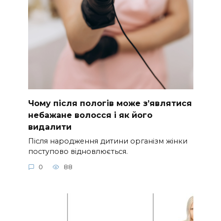
Чому після пологів може з’являтися
небажане волосся і як його
видалити
Після народження дитини організм жінки
поступово відновлюється.
0
88