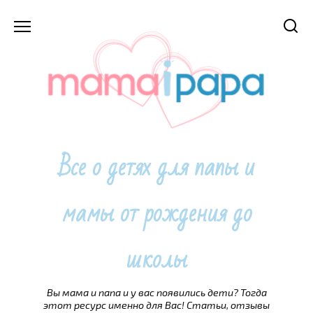
Перейти
к
содержанию
Все о детях для папы и
мамы от рождения до
школы
Вы мама и папа и у вас появились дети? Тогда
этот ресурс именно для Вас! Статьи, отзывы