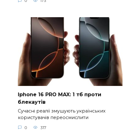
0
173
Iphone 16 PRO MAX: 1 тб проти
блекаутів
Сучасні реалії змушують українських
користувачів переосмислити
0
317