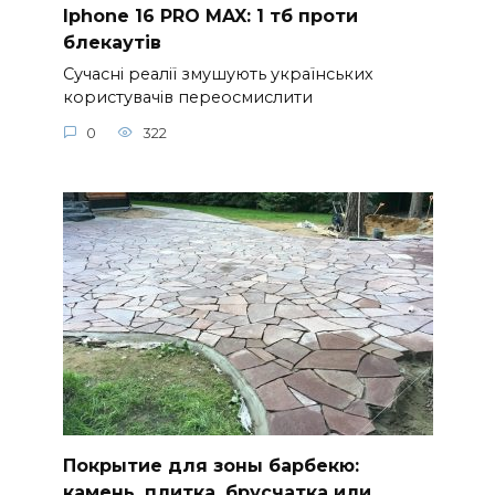
Iphone 16 PRO MAX: 1 тб проти
блекаутів
Сучасні реалії змушують українських
користувачів переосмислити
0
322
Покрытие для зоны барбекю:
камень, плитка, брусчатка или