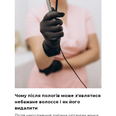
Чому після пологів може з’являтися
небажане волосся і як його
видалити
Після народження дитини організм жінки