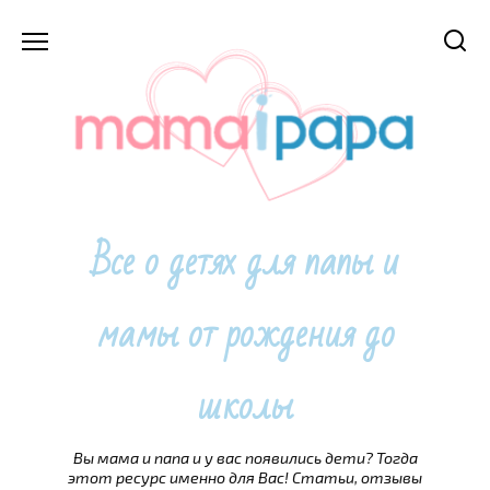
Перейти
к
содержанию
Все о детях для папы и
мамы от рождения до
школы
Вы мама и папа и у вас появились дети? Тогда
этот ресурс именно для Вас! Статьи, отзывы