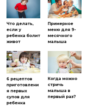
Что делать,
Примерное
если у
меню для 9-
ребенка болит
месячного
живот
малыша
Когда можно
6 рецептов
стричь
приготовлени
малыша в
я первых
первый раз?
супов для
ребенка