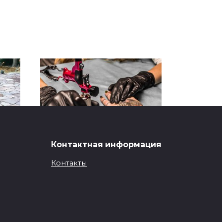
Контактная информация
Еволюція тату
обладнання
Контакты
ли
Вибір обладнання для тату
майстра — це завжди баланс
0
507
сто