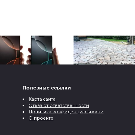
Полезные ссылки
ne 16 PRO MAX: 1 тб
Покрытие для зоны
ти блекаутів
барбекю: камень,
Карта сайта
Отказ от ответственности
плитка, брусчатка и
ні реалії змушують
Политика конфиденциальности
бетон
їнських користувачів
О проекте
осмислити
Бетон в благоустройстве
давно перестал быть про
309