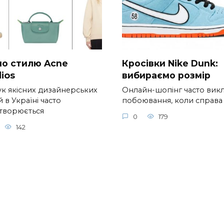
 по стилю Acne
Кросівки Nike Dunk:
ios
вибираємо розмір
к якісних дизайнерських
Онлайн-шопінг часто вик
 в Україні часто
побоювання, коли справа
творюється
0
179
142