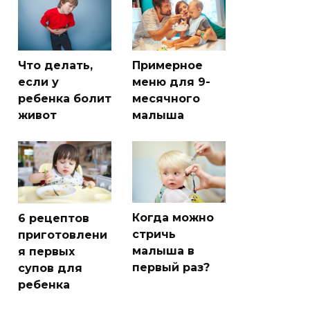
Что делать,
Примерное
если у
меню для 9-
ребенка болит
месячного
живот
малыша
Когда можно
6 рецептов
стричь
приготовлени
малыша в
я первых
первый раз?
супов для
ребенка