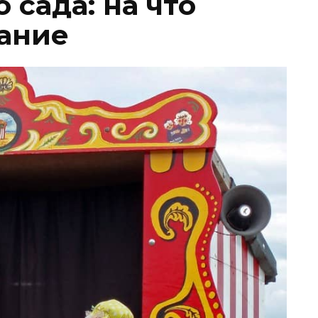
 сада: на что
ание