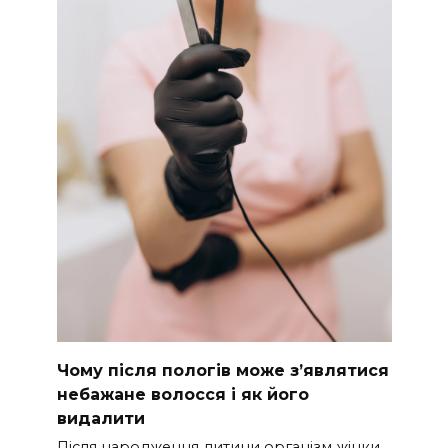
Чому після пологів може з’являтися
небажане волосся і як його
видалити
Після народження дитини організм жінки