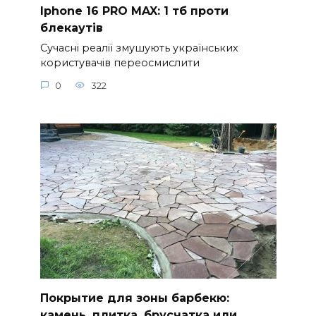
Iphone 16 PRO MAX: 1 тб проти
блекаутів
Сучасні реалії змушують українських
користувачів переосмислити
0
322
Покрытие для зоны барбекю:
камень, плитка, брусчатка или