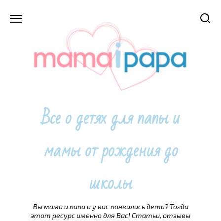
Перейти
к
содержанию
Все о детях для папы и
мамы от рождения до
школы
Вы мама и папа и у вас появились дети? Тогда
этот ресурс именно для Вас! Статьи, отзывы