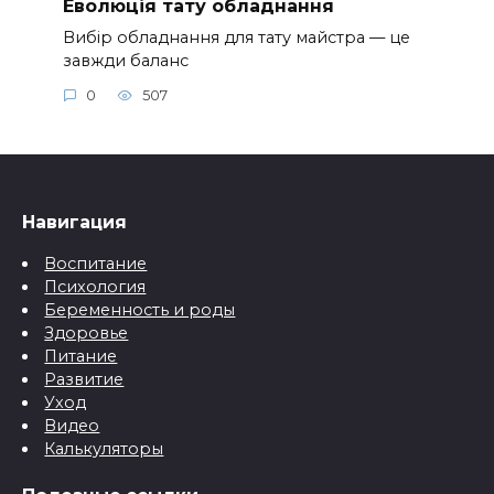
Еволюція тату обладнання
Вибір обладнання для тату майстра — це
завжди баланс
0
507
Навигация
Воспитание
Психология
Беременность и роды
Здоровье
Питание
Развитие
Уход
Видео
Калькуляторы