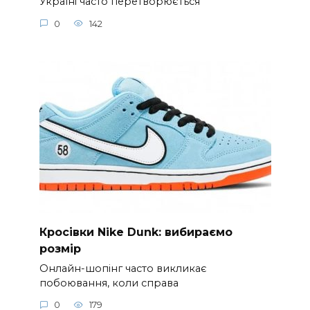
Україні часто перетворюється
0
142
Кросівки Nike Dunk: вибираємо
розмір
Онлайн-шопінг часто викликає
побоювання, коли справа
0
179