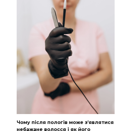
Чому після пологів може з’являтися
небажане волосся і як його