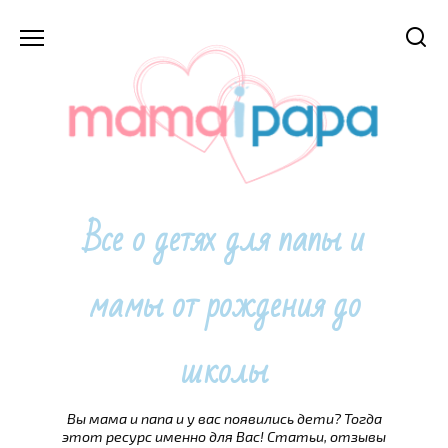
Перейти
к
содержанию
Все о детях для папы и
мамы от рождения до
школы
Вы мама и папа и у вас появились дети? Тогда
этот ресурс именно для Вас! Статьи, отзывы