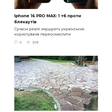
Iphone 16 PRO MAX: 1 тб проти
блекаутів
Сучасні реалії змушують українських
користувачів переосмислити
0
309