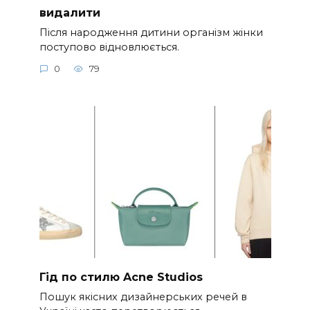
видалити
Після народження дитини організм жінки
поступово відновлюється.
0
79
Гід по стилю Acne Studios
Пошук якісних дизайнерських речей в