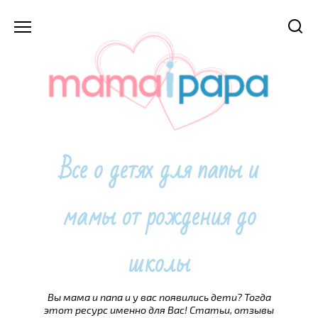
Перейти
к
содержанию
Все о детях для папы и
мамы от рождения до
школы
Вы мама и папа и у вас появились дети? Тогда
этот ресурс именно для Вас! Статьи, отзывы