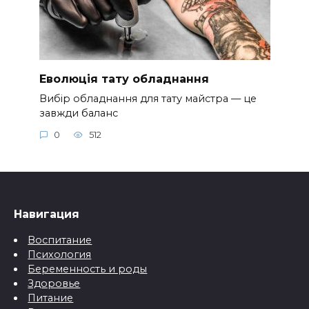
Еволюція тату обладнання
Вибір обладнання для тату майстра — це
завжди баланс
0
512
Навигация
Воспитание
Психология
Беременность и роды
Здоровье
Питание