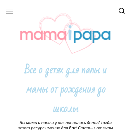
Перейти
к
содержанию
Все о детях для папы и
мамы от рождения до
школы
Вы мама и папа и у вас появились дети? Тогда
этот ресурс именно для Вас! Статьи, отзывы