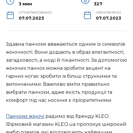
3 мин
327
ОПУБЛИКОВАНО
ОБНОВЛЕНО
07.07.2023
07.07.2023
Здавна панчохи вважаються одним із символів
жіночності. Вони додають в образ елегантності,
загадковості, а іноді й пікантності. За допомогою
жіночих панчох можна зробити акцент на
гарних ногах: зробити їх більш стрункими та
витонченими. Важливо вміти правильно
вибрати панчохи, адже якість продукції та
комфорт під час носіння є пріоритетними.
Панчохи жіночі
радимо від бренду KLEO.
Фірмовий магазин KLEO.ua пропонує широкий
вибір товарів, які відповідають найвищим