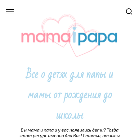
Перейти
к
содержанию
Все о детях для папы и
мамы от рождения до
школы
Вы мама и папа и у вас появились дети? Тогда
этот ресурс именно для Вас! Статьи, отзывы