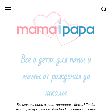
Перейти
к
содержанию
Все о детях для папы и
мамы от рождения до
школы
Вы мама и папа и у вас появились дети? Тогда
этот ресурс именно для Вас! Статьи, отзывы