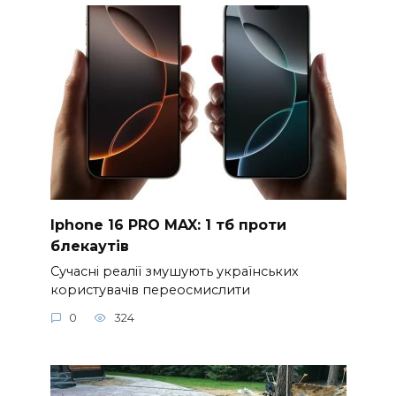
Iphone 16 PRO MAX: 1 тб проти
блекаутів
Сучасні реалії змушують українських
користувачів переосмислити
0
324