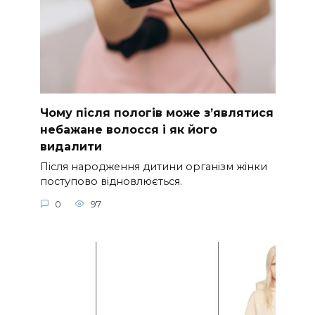
Чому після пологів може з’являтися
небажане волосся і як його
видалити
Після народження дитини організм жінки
поступово відновлюється.
0
97