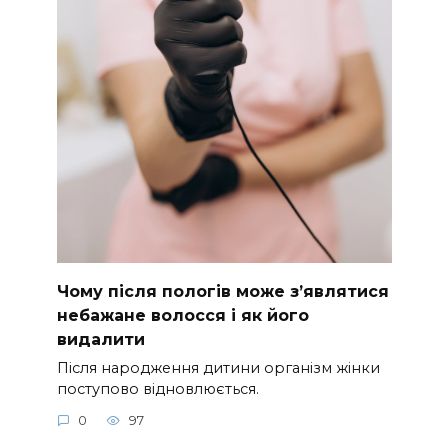
Чому після пологів може з’являтися
небажане волосся і як його
видалити
Після народження дитини організм жінки
поступово відновлюється.
0
97