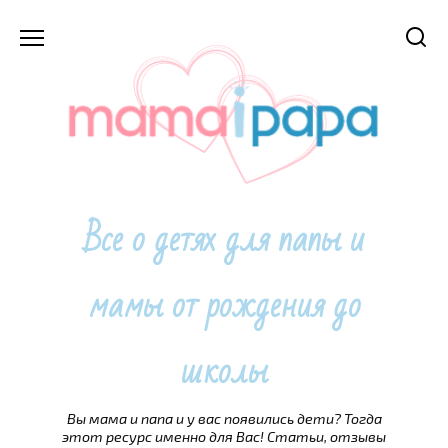
Перейти
к
содержанию
Все о детях для папы и
мамы от рождения до
школы
Вы мама и папа и у вас появились дети? Тогда
этот ресурс именно для Вас! Статьи, отзывы