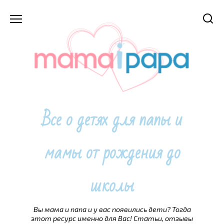
Перейти
к
содержанию
Все о детях для папы и
мамы от рождения до
школы
Вы мама и папа и у вас появились дети? Тогда
этот ресурс именно для Вас! Статьи, отзывы