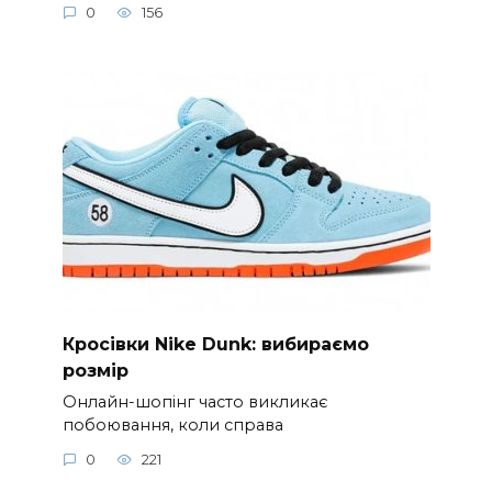
0
156
Кросівки Nike Dunk: вибираємо
розмір
Онлайн-шопінг часто викликає
побоювання, коли справа
0
221