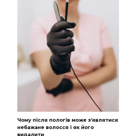
Чому після пологів може з’являтися
небажане волосся і як його
видалити