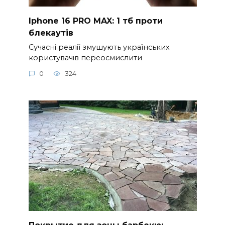
Iphone 16 PRO MAX: 1 тб проти
блекаутів
Сучасні реалії змушують українських
користувачів переосмислити
0
324
Покрытие для зоны барбекю: