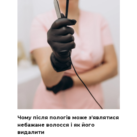
Чому після пологів може з’являтися
небажане волосся і як його
видалити