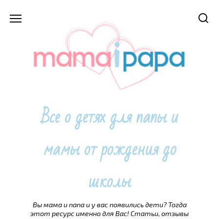
Перейти
к
содержанию
Все о детях для папы и
мамы от рождения до
школы
Вы мама и папа и у вас появились дети? Тогда
этот ресурс именно для Вас! Статьи, отзывы