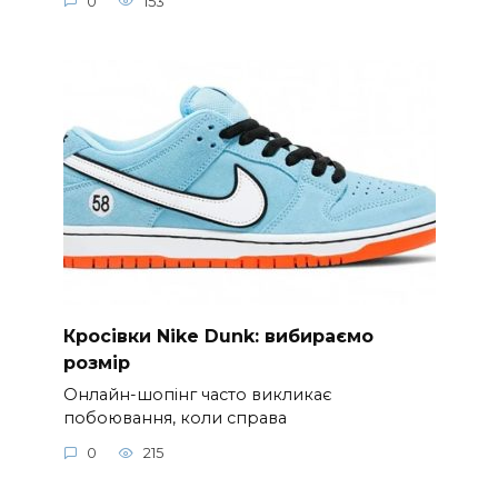
0
153
Кросівки Nike Dunk: вибираємо
розмір
Онлайн-шопінг часто викликає
побоювання, коли справа
0
215