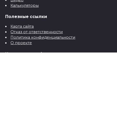
Видео
Калькуляторы
Полезные ссылки
Карта сайта
Отказ от ответственности
Политика конфиденциальности
О проекте
Контактная информация
Контакты
© 2026 Все о детях для папы и мамы от рождения до
школы