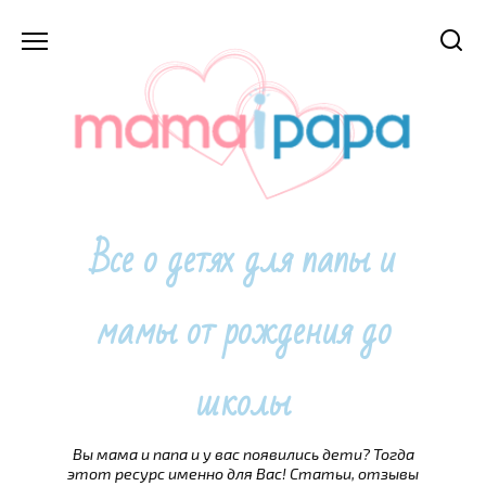
Перейти
к
содержанию
Все о детях для папы и
мамы от рождения до
школы
Вы мама и папа и у вас появились дети? Тогда
этот ресурс именно для Вас! Статьи, отзывы