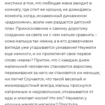
мистики в том, что любящая мама заходит в
комнату, где спит ее крошка, не дожидаясь
момента, когда, искаженный динамиком
«радионяни», возле нее раздастся детский
плач. Прикосновение к самому дорогому
созданию на свете ни с чем нельзя сравнить –
кожа малыша так нежна, а в его доверчивом
взгляде уже угадывается узнавание! Неужели
еще немного, и он пролепечет свое первое
слово «мама»? Притом, что с каждым днем
маленький человечек становится взрослее,
переживания за него не становятся ни меньше,
ни легче! Случается, что такой веселый и
жизнерадостный всегда, малыш проснулся
капризным и недовольным, отказывается от
еды и хлюпает носом! Что это? Неужели у
крошки начался насморк? Простуда…