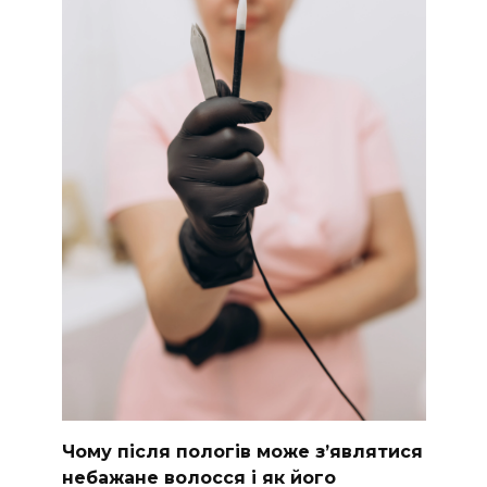
Чому після пологів може з’являтися
небажане волосся і як його