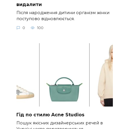
видалити
Після народження дитини організм жінки
поступово відновлюється.
0
100
Гід по стилю Acne Studios
Пошук якісних дизайнерських речей в
Україні часто перетворюється