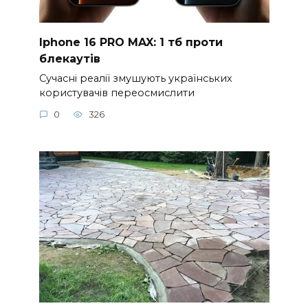
Iphone 16 PRO MAX: 1 тб проти
блекаутів
Сучасні реалії змушують українських
користувачів переосмислити
0
326