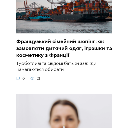
Французький сімейний шопінг: як
замовляти дитячий одяг, іграшки та
косметику з Франції
Турботливі та свідомі батьки завжди
намагаються обирати
0
21