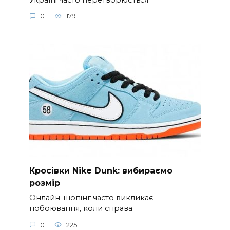
0
179
Кросівки Nike Dunk: вибираємо
розмір
Онлайн-шопінг часто викликає
побоювання, коли справа
0
225