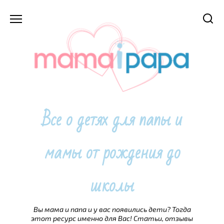
Перейти
к
содержанию
Все о детях для папы и
мамы от рождения до
школы
Вы мама и папа и у вас появились дети? Тогда
этот ресурс именно для Вас! Статьи, отзывы