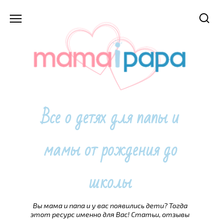
Перейти
к
содержанию
Все о детях для папы и
мамы от рождения до
школы
Вы мама и папа и у вас появились дети? Тогда
этот ресурс именно для Вас! Статьи, отзывы