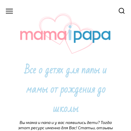
Перейти
к
содержанию
Все о детях для папы и
мамы от рождения до
школы
Вы мама и папа и у вас появились дети? Тогда
этот ресурс именно для Вас! Статьи, отзывы